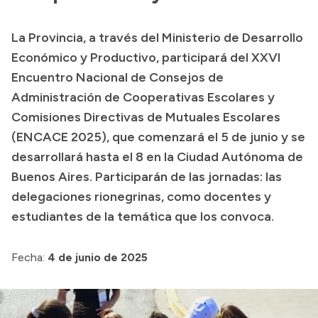
Transparencia
La Provincia, a través del Ministerio de Desarrollo
Presupuesto
Económico y Productivo, participará del XXVI
Boletín Oficial
Encuentro Nacional de Consejos de
Administración de Cooperativas Escolares y
Compras y licitaciones
Comisiones Directivas de Mutuales Escolares
Consulta de expedientes
(ENCACE 2025), que comenzará el 5 de junio y se
Consulta de pago a proveedores
desarrollará hasta el 8 en la Ciudad Autónoma de
Convocatorias
Buenos Aires. Participarán de las jornadas: las
Intranet
delegaciones rionegrinas, como docentes y
Login
estudiantes de la temática que los convoca.
Fecha:
4 de junio de 2025