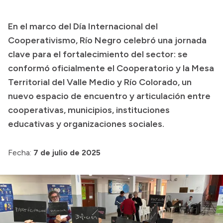
Transparencia
En el marco del Día Internacional del
Presupuesto
Cooperativismo, Río Negro celebró una jornada
Boletín Oficial
clave para el fortalecimiento del sector: se
conformó oficialmente el Cooperatorio y la Mesa
Compras y licitaciones
Territorial del Valle Medio y Río Colorado, un
Consulta de expedientes
nuevo espacio de encuentro y articulación entre
Consulta de pago a proveedores
cooperativas, municipios, instituciones
Convocatorias
educativas y organizaciones sociales.
Intranet
Login
Fecha:
7 de julio de 2025