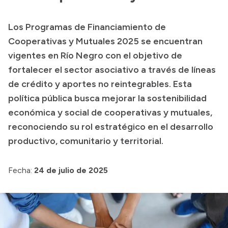
Transparencia
Los Programas de Financiamiento de
Presupuesto
Cooperativas y Mutuales 2025 se encuentran
Boletín Oficial
vigentes en Río Negro con el objetivo de
fortalecer el sector asociativo a través de líneas
Compras y licitaciones
de crédito y aportes no reintegrables. Esta
Consulta de expedientes
política pública busca mejorar la sostenibilidad
Consulta de pago a proveedores
económica y social de cooperativas y mutuales,
Convocatorias
reconociendo su rol estratégico en el desarrollo
Intranet
productivo, comunitario y territorial.
Login
Fecha:
24 de julio de 2025