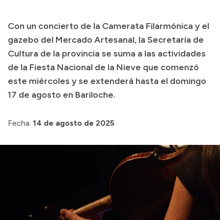
Transparencia
Con un concierto de la Camerata Filarmónica y el
Presupuesto
gazebo del Mercado Artesanal, la Secretaría de
Boletín Oficial
Cultura de la provincia se suma a las actividades
de la Fiesta Nacional de la Nieve que comenzó
Compras y licitaciones
este miércoles y se extenderá hasta el domingo
Consulta de expedientes
17 de agosto en Bariloche.
Consulta de pago a proveedores
Convocatorias
Fecha:
14 de agosto de 2025
Intranet
Login