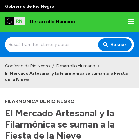
Gobierno de Río Negro
Desarrollo Humano
Buscar
Inicio
Gobierno de Río Negro
/
Desarrollo Humano
/
El Mercado Artesanal y la Filarmónica se suman a la Fiesta
Institucional
de la Nieve
Misión
FILARMÓNICA DE RÍO NEGRO
Autoridades
El Mercado Artesanal y la
Delegaciones
Filarmónica se suman a la
Normativa
Fiesta de la Nieve