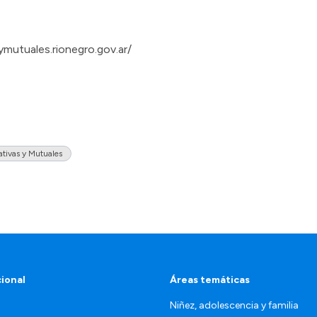
ymutuales.rionegro.gov.ar/
tivas y Mutuales
cional
Áreas temáticas
Niñez, adolescencia y familia