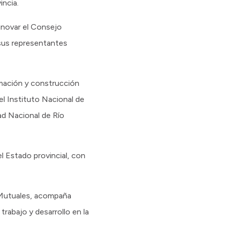
ncia.
enovar el Consejo
 sus representantes
rmación y construcción
el Instituto Nacional de
ad Nacional de Río
l Estado provincial, con
y Mutuales, acompaña
rabajo y desarrollo en la