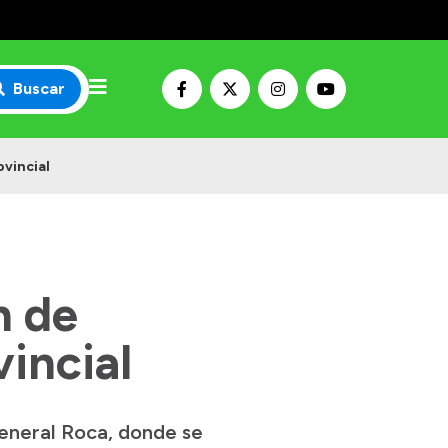
Buscar
ovincial
n de
incial
General Roca, donde se