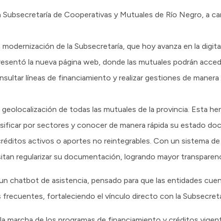
 Subsecretaría de Cooperativas y Mutuales de Río Negro, a car
 modernización de la Subsecretaría, que hoy avanza en la digita
presentó la nueva página web, donde las mutuales podrán acced
nsultar líneas de financiamiento y realizar gestiones de manera 
geolocalización de todas las mutuales de la provincia. Esta he
lasificar por sectores y conocer de manera rápida su estado d
réditos activos o aportes no reintegrables. Con un sistema de “
tan regularizar su documentación, logrando mayor transparenci
 un chatbot de asistencia, pensado para que las entidades cu
 frecuentes, fortaleciendo el vínculo directo con la Subsecreta
la marcha de los programas de financiamiento y créditos vigent