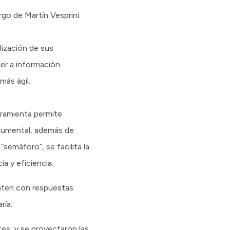
go de Martín Vesprini.
lización de sus
er a información
más ágil.
rramienta permite
ocumental, además de
semáforo”, se facilita la
a y eficiencia.
enten con respuestas
ría.
es, y se proyectaron las