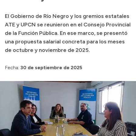
Transparencia
El Gobierno de Río Negro y los gremios estatales
Presupuesto
ATE y UPCN se reunieron en el Consejo Provincial
Boletín Oficial
de la Función Pública. En ese marco, se presentó
una propuesta salarial concreta para los meses
Compras y licitaciones
de octubre y noviembre de 2025.
Consulta de expedientes
Consulta de pago a proveedores
Fecha:
30 de septiembre de 2025
Convocatorias
Intranet
Login