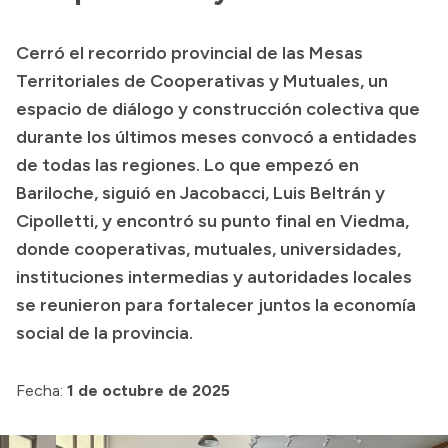
Transparencia
Cerró el recorrido provincial de las Mesas
Presupuesto
Territoriales de Cooperativas y Mutuales, un
Boletín Oficial
espacio de diálogo y construcción colectiva que
durante los últimos meses convocó a entidades
Compras y licitaciones
de todas las regiones. Lo que empezó en
Consulta de expedientes
Bariloche, siguió en Jacobacci, Luis Beltrán y
Consulta de pago a proveedores
Cipolletti, y encontró su punto final en Viedma,
Convocatorias
donde cooperativas, mutuales, universidades,
Intranet
instituciones intermedias y autoridades locales
Login
se reunieron para fortalecer juntos la economía
social de la provincia.
Fecha:
1 de octubre de 2025