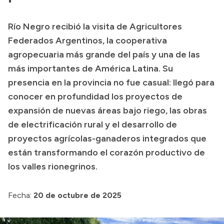
Transparencia
Río Negro recibió la visita de Agricultores
Presupuesto
Federados Argentinos, la cooperativa
Boletín Oficial
agropecuaria más grande del país y una de las
más importantes de América Latina. Su
Compras y licitaciones
presencia en la provincia no fue casual: llegó para
Consulta de expedientes
conocer en profundidad los proyectos de
Consulta de pago a proveedores
expansión de nuevas áreas bajo riego, las obras
Convocatorias
de electrificación rural y el desarrollo de
Intranet
proyectos agrícolas-ganaderos integrados que
Login
están transformando el corazón productivo de
los valles rionegrinos.
Fecha:
20 de octubre de 2025