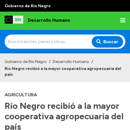
Gobierno de Río Negro
Desarrollo Humano
Buscar
Inicio
Gobierno de Río Negro
/
Desarrollo Humano
/
Río Negro recibió a la mayor cooperativa agropecuaria del
Institucional
país
Misión
AGRICULTURA
Autoridades
Río Negro recibió a la mayor
Delegaciones
cooperativa agropecuaria del
Normativa
país