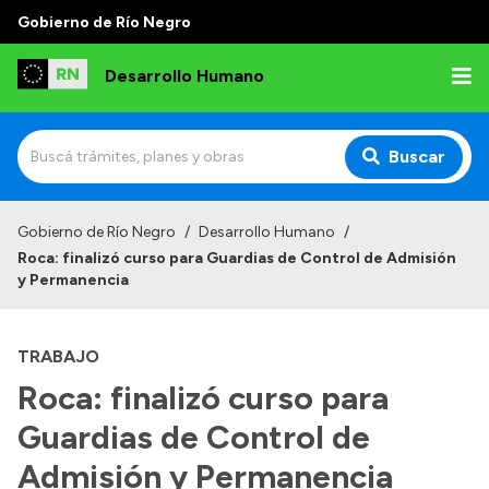
Gobierno de Río Negro
Desarrollo Humano
Buscar
Inicio
Gobierno de Río Negro
/
Desarrollo Humano
/
Roca: finalizó curso para Guardias de Control de Admisión
Institucional
y Permanencia
Misión
TRABAJO
Autoridades
Roca: finalizó curso para
Delegaciones
Guardias de Control de
Normativa
Admisión y Permanencia