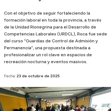
Transparencia
Con el objetivo de seguir fortaleciendo la
Presupuesto
formación laboral en toda la provincia, a través
Boletín Oficial
de la Unidad Rionegrina para el Desarrollo de
Competencias Laborales (URDCL), Roca fue sede
Compras y licitaciones
del curso “Guardias de Control de Admisión y
Consulta de expedientes
Permanencia”, una propuesta destinada a
Consulta de pago a proveedores
profesionalizar un rol clave en espacios de
Convocatorias
recreación nocturna y eventos masivos.
Intranet
Login
Fecha:
23 de octubre de 2025