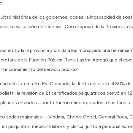
do.
cultad histórica de los gobiernos locales: la incapacidad de sost
ara la evaluación de licencias. Con el apoyo de la Provincia, d
erios en toda la provincia y brinda a los municipios una herrami
Secretaria de la Función Pública, Tania Lastra. Agregó que el com
l funcionamiento del servicio público”.
dad del sistema. En Río Colorado, la Junta descartó el 80% de 
ipolletti, la revisión de 21 certificados psiquiátricos derivó en 1
pleados enviados a Junta fueron reincorporados a sus tareas.
inco sedes regionales —Viedma, Choele Choel, General Roca, Cip
en psiquiatría, medicina laboral y clínica, junto a personal admin