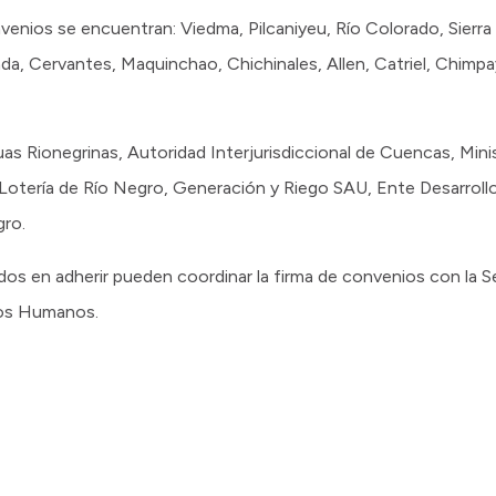
venios se encuentran: Viedma, Pilcaniyeu, Río Colorado, Sierra 
a, Cervantes, Maquinchao, Chichinales, Allen, Catriel, Chimpay
as Rionegrinas, Autoridad Interjurisdiccional de Cuencas, Min
a, Lotería de Río Negro, Generación y Riego SAU, Ente Desarroll
gro.
os en adherir pueden coordinar la firma de convenios con la Se
sos Humanos.