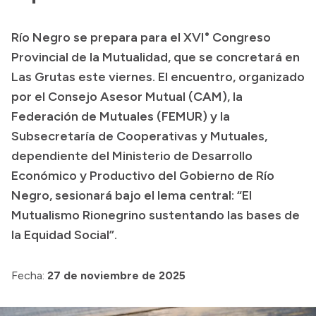
Transparencia
Río Negro se prepara para el XVI° Congreso
Presupuesto
Provincial de la Mutualidad, que se concretará en
Boletín Oficial
Las Grutas este viernes. El encuentro, organizado
por el Consejo Asesor Mutual (CAM), la
Compras y licitaciones
Federación de Mutuales (FEMUR) y la
Consulta de expedientes
Subsecretaría de Cooperativas y Mutuales,
Consulta de pago a proveedores
dependiente del Ministerio de Desarrollo
Convocatorias
Económico y Productivo del Gobierno de Río
Intranet
Negro, sesionará bajo el lema central: “El
Login
Mutualismo Rionegrino sustentando las bases de
la Equidad Social”.
Fecha:
27 de noviembre de 2025