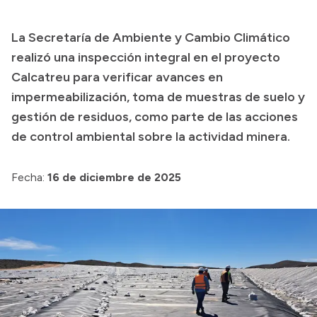
Transparencia
La Secretaría de Ambiente y Cambio Climático
Presupuesto
realizó una inspección integral en el proyecto
Boletín Oficial
Calcatreu para verificar avances en
impermeabilización, toma de muestras de suelo y
Compras y licitaciones
gestión de residuos, como parte de las acciones
Consulta de expedientes
de control ambiental sobre la actividad minera.
Consulta de pago a proveedores
Convocatorias
Fecha:
16 de diciembre de 2025
Intranet
Login