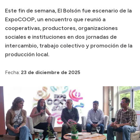
Transparencia
Este fin de semana, El Bolsón fue escenario de la
ExpoCOOP, un encuentro que reunió a
Presupuesto
cooperativas, productores, organizaciones
Boletín Oficial
sociales e instituciones en dos jornadas de
Compras y licitaciones
intercambio, trabajo colectivo y promoción de la
Consulta de expedientes
producción local.
Consulta de pago a proveedores
Fecha:
23 de diciembre de 2025
Convocatorias
Intranet
Login