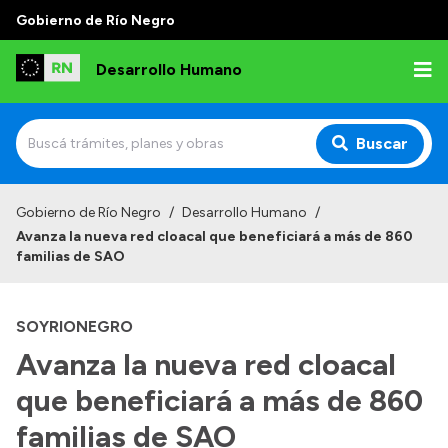
Gobierno de Río Negro
Desarrollo Humano
Buscar
Inicio
Gobierno de Río Negro
/
Desarrollo Humano
/
Avanza la nueva red cloacal que beneficiará a más de 860
Institucional
familias de SAO
Misión
SOYRIONEGRO
Autoridades
Avanza la nueva red cloacal
Delegaciones
que beneficiará a más de 860
Normativa
familias de SAO