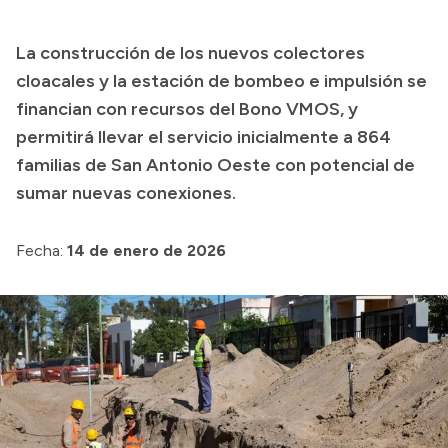
Transparencia
La construcción de los nuevos colectores
Presupuesto
cloacales y la estación de bombeo e impulsión se
Boletín Oficial
financian con recursos del Bono VMOS, y
permitirá llevar el servicio inicialmente a 864
Compras y licitaciones
familias de San Antonio Oeste con potencial de
Consulta de expedientes
sumar nuevas conexiones.
Consulta de pago a proveedores
Convocatorias
Fecha:
14 de enero de 2026
Intranet
Login