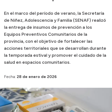
Transparencia
En el marco del período de verano, la Secretaría
Presupuesto
de Niñez, Adolescencia y Familia (SENAF) realizó
Boletín Oficial
la entrega de insumos de prevención a los
Equipos Preventivos Comunitarios de la
Compras y licitaciones
provincia, con el objetivo de fortalecer las
Consulta de expedientes
acciones territoriales que se desarrollan durante
Consulta de pago a proveedores
la temporada estival y promover el cuidado de la
Convocatorias
salud en espacios comunitarios.
Intranet
Login
Fecha:
28 de enero de 2026