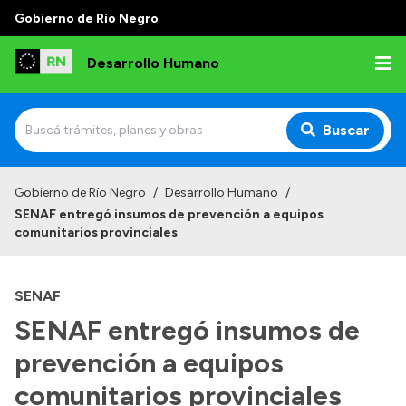
Gobierno de Río Negro
Desarrollo Humano
Buscar
Inicio
Gobierno de Río Negro
/
Desarrollo Humano
/
SENAF entregó insumos de prevención a equipos
Institucional
comunitarios provinciales
Misión
SENAF
Autoridades
SENAF entregó insumos de
Delegaciones
prevención a equipos
Normativa
comunitarios provinciales