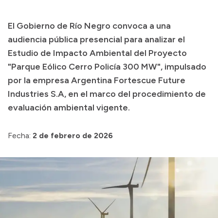
Transparencia
El Gobierno de Río Negro convoca a una
Presupuesto
audiencia pública presencial para analizar el
Boletín Oficial
Estudio de Impacto Ambiental del Proyecto
"Parque Eólico Cerro Policía 300 MW", impulsado
Compras y licitaciones
por la empresa Argentina Fortescue Future
Consulta de expedientes
Industries S.A, en el marco del procedimiento de
Consulta de pago a proveedores
evaluación ambiental vigente.
Convocatorias
Intranet
Fecha:
2 de febrero de 2026
Login