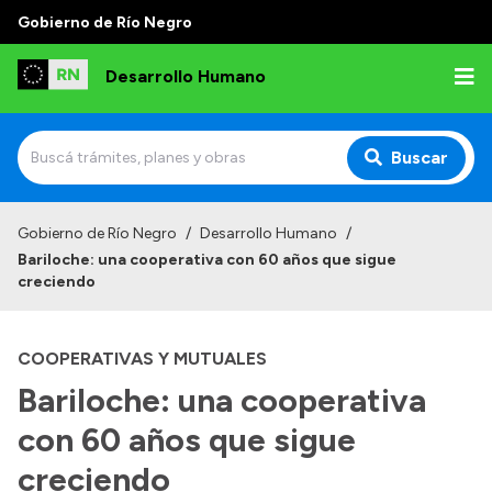
Gobierno de Río Negro
Desarrollo Humano
Buscar
Inicio
Gobierno de Río Negro
/
Desarrollo Humano
/
Bariloche: una cooperativa con 60 años que sigue
Institucional
creciendo
Misión
COOPERATIVAS Y MUTUALES
Autoridades
Bariloche: una cooperativa
Delegaciones
con 60 años que sigue
Normativa
creciendo