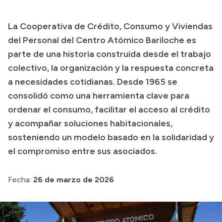
Transparencia
La Cooperativa de Crédito, Consumo y Viviendas
Presupuesto
del Personal del Centro Atómico Bariloche es
Boletín Oficial
parte de una historia construida desde el trabajo
colectivo, la organización y la respuesta concreta
Compras y licitaciones
a necesidades cotidianas. Desde 1965 se
Consulta de expedientes
consolidó como una herramienta clave para
Consulta de pago a proveedores
ordenar el consumo, facilitar el acceso al crédito
Convocatorias
y acompañar soluciones habitacionales,
Intranet
sosteniendo un modelo basado en la solidaridad y
Login
el compromiso entre sus asociados.
Fecha:
26 de marzo de 2026