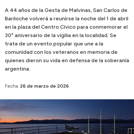
Transparencia
A 44 años de la Gesta de Malvinas, San Carlos de
Bariloche volverá a reunirse la noche del 1 de abril
Presupuesto
en la plaza del Centro Cívico para conmemorar el
Boletín Oficial
30° aniversario de la vigilia en la localidad. Se
Compras y licitaciones
trata de un evento popular que une a la
Consulta de expedientes
comunidad con los veteranos en memoria de
quienes dieron su vida en defensa de la soberanía
Consulta de pago a proveedores
argentina.
Convocatorias
Intranet
Fecha:
26 de marzo de 2026
Login