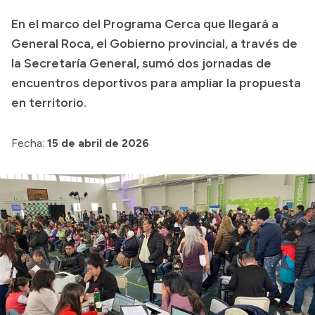
Transparencia
En el marco del Programa Cerca que llegará a
General Roca, el Gobierno provincial, a través de
Presupuesto
la Secretaría General, sumó dos jornadas de
Boletín Oficial
encuentros deportivos para ampliar la propuesta
Compras y licitaciones
en territorio.
Consulta de expedientes
Consulta de pago a proveedores
Fecha:
15 de abril de 2026
Convocatorias
Intranet
Login