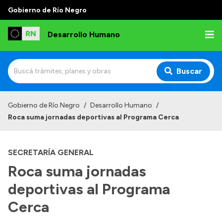
Gobierno de Río Negro
Desarrollo Humano
Buscar
Inicio
Gobierno de Río Negro
/
Desarrollo Humano
/
Roca suma jornadas deportivas al Programa Cerca
Institucional
Misión
SECRETARÍA GENERAL
Autoridades
Roca suma jornadas
Delegaciones
deportivas al Programa
Normativa
Cerca