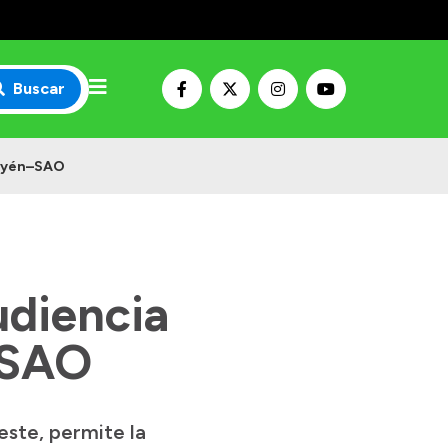
Buscar
tayén–SAO
udiencia
–SAO
este, permite la