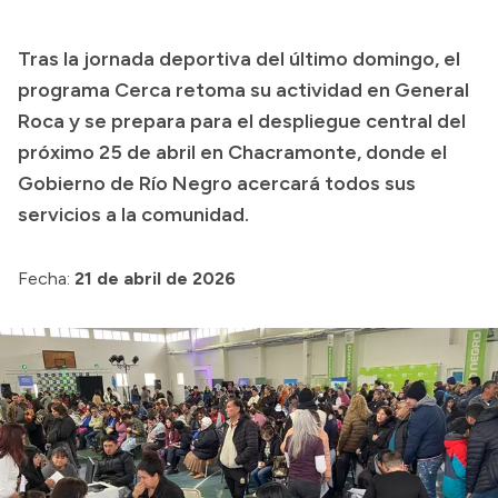
Transparencia
Tras la jornada deportiva del último domingo, el
Presupuesto
programa Cerca retoma su actividad en General
Boletín Oficial
Roca y se prepara para el despliegue central del
próximo 25 de abril en Chacramonte, donde el
Compras y licitaciones
Gobierno de Río Negro acercará todos sus
Consulta de expedientes
servicios a la comunidad.
Consulta de pago a proveedores
Convocatorias
Fecha:
21 de abril de 2026
Intranet
Login