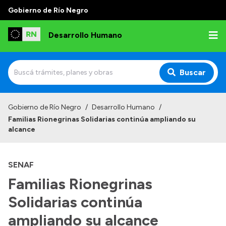
Gobierno de Río Negro
Desarrollo Humano
Buscar
Inicio
Gobierno de Río Negro
/
Desarrollo Humano
/
Familias Rionegrinas Solidarias continúa ampliando su
Institucional
alcance
Misión
SENAF
Autoridades
Familias Rionegrinas
Delegaciones
Solidarias continúa
Normativa
ampliando su alcance