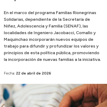
Transparencia
En el marco del programa Familias Rionegrinas
Presupuesto
Solidarias, dependiente de la Secretaría de
Boletín Oficial
Niñez, Adolescencia y Familia (SENAF), las
localidades de Ingeniero Jacobacci, Comallo y
Compras y licitaciones
Maquinchao incorporarán nuevos equipos de
Consulta de expedientes
trabajo para difundir y profundizar los valores y
Consulta de pago a proveedores
principios de esta política pública, promoviendo
Convocatorias
la incorporación de nuevas familias a la iniciativa.
Intranet
Login
Fecha:
22 de abril de 2026