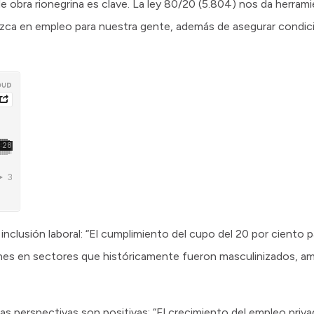
e obra rionegrina es clave. La ley 80/20 (5.804) nos da herram
duzca en empleo para nuestra gente, además de asegurar condic
 inclusión laboral: “El cumplimiento del cupo del 20 por ciento 
ones en sectores que históricamente fueron masculinizados, a
las perspectivas son positivas: “El crecimiento del empleo priva