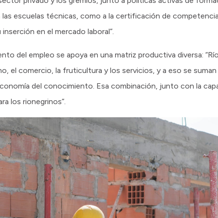
 sector privado y los gremios, junto a políticas activas de fo
 las escuelas técnicas, como a la certificación de competenci
u inserción en el mercado laboral”.
ento del empleo se apoya en una matriz productiva diversa: “R
, el comercio, la fruticultura y los servicios, y a eso se suma
la economía del conocimiento. Esa combinación, junto con la capa
a los rionegrinos”.