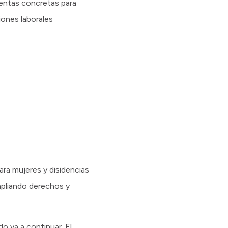
ientas concretas para
iones laborales
para mujeres y disidencias
mpliando derechos y
do va a continuar. El