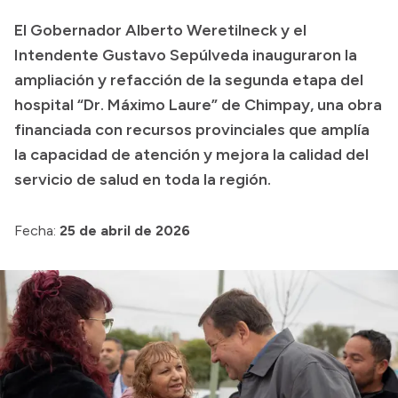
Transparencia
El Gobernador Alberto Weretilneck y el
Intendente Gustavo Sepúlveda inauguraron la
Presupuesto
ampliación y refacción de la segunda etapa del
Boletín Oficial
hospital “Dr. Máximo Laure” de Chimpay, una obra
Compras y licitaciones
financiada con recursos provinciales que amplía
Consulta de expedientes
la capacidad de atención y mejora la calidad del
servicio de salud en toda la región.
Consulta de pago a proveedores
Convocatorias
Fecha:
25 de abril de 2026
Intranet
Login