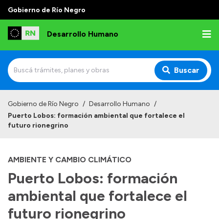
Gobierno de Río Negro
Desarrollo Humano
Buscar
Inicio
Gobierno de Río Negro
/
Desarrollo Humano
/
Puerto Lobos: formación ambiental que fortalece el
Institucional
futuro rionegrino
Misión
AMBIENTE Y CAMBIO CLIMÁTICO
Autoridades
Puerto Lobos: formación
Delegaciones
ambiental que fortalece el
Normativa
futuro rionegrino