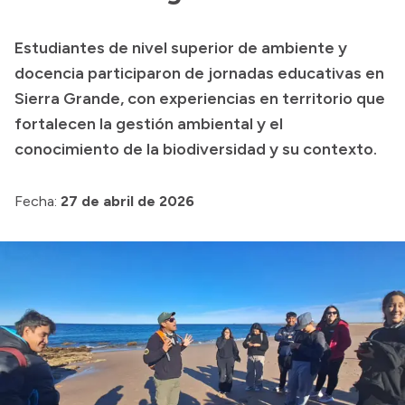
Transparencia
Estudiantes de nivel superior de ambiente y
Presupuesto
docencia participaron de jornadas educativas en
Boletín Oficial
Sierra Grande, con experiencias en territorio que
fortalecen la gestión ambiental y el
Compras y licitaciones
conocimiento de la biodiversidad y su contexto.
Consulta de expedientes
Consulta de pago a proveedores
Fecha:
27 de abril de 2026
Convocatorias
Intranet
Login