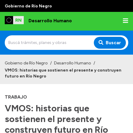
Gobierno de Río Negro
Desarrollo Humano
Buscar
Inicio
Gobierno de Río Negro
/
Desarrollo Humano
/
VMOS: historias que sostienen el presente y construyen
Institucional
futuro en Río Negro
Misión
TRABAJO
Autoridades
VMOS: historias que
Delegaciones
sostienen el presente y
Normativa
construyen futuro en Río