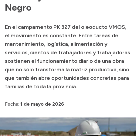
Negro
Transparencia
Presupuesto
En el campamento PK 327 del oleoducto VMOS,
Boletín Oficial
el movimiento es constante. Entre tareas de
Compras y licitaciones
mantenimiento, logística, alimentación y
Consulta de expedientes
servicios, cientos de trabajadores y trabajadoras
sostienen el funcionamiento diario de una obra
Consulta de pago a proveedores
que no sólo transforma la matriz productiva, sino
Convocatorias
que también abre oportunidades concretas para
Intranet
familias de toda la provincia.
Login
Fecha:
1 de mayo de 2026