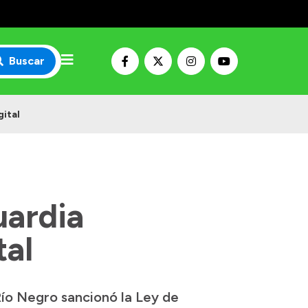
Buscar
gital
uardia
tal
 Río Negro sancionó la Ley de