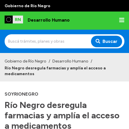
Gobierno de Río Negro
Desarrollo Humano
Buscar
Inicio
Gobierno de Río Negro
/
Desarrollo Humano
/
Río Negro desregula farmacias y amplía el acceso a
Institucional
medicamentos
Misión
SOYRIONEGRO
Autoridades
Río Negro desregula
Delegaciones
farmacias y amplía el acceso
Normativa
a medicamentos