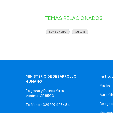
TEMAS RELACIONADOS
SoyRioNegro
Cultura
MINISTERIO DE DESARROLLO
Institu
HUMANO
Misión
Belgrano y Buenos Aires.
Autorid
Viedma. CP 8500.
Delegac
Teléfono: (02920) 425484
Normat