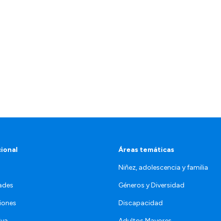
cional
Áreas temáticas
Niñez, adolescencia y familia
ades
Géneros y Diversidad
iones
Discapacidad
iva
Adultos Mayores