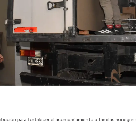
o
ibución para fortalecer el acompañamiento a familias rionegrin