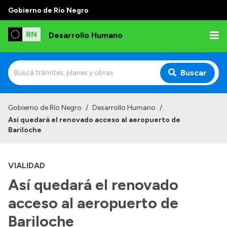
Gobierno de Río Negro
Desarrollo Humano
Buscar
Inicio
Gobierno de Río Negro
/
Desarrollo Humano
/
Así quedará el renovado acceso al aeropuerto de
Institucional
Bariloche
Misión
VIALIDAD
Autoridades
Así quedará el renovado
Delegaciones
acceso al aeropuerto de
Normativa
Bariloche