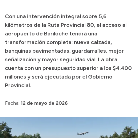
Transparencia
Con una intervención integral sobre 5,6
Presupuesto
kilómetros de la Ruta Provincial 80, el acceso al
Boletín Oficial
aeropuerto de Bariloche tendrá una
transformación completa: nueva calzada,
Compras y licitaciones
banquinas pavimentadas, guardarraíles, mejor
Consulta de expedientes
señalización y mayor seguridad vial. La obra
Consulta de pago a proveedores
cuenta con un presupuesto superior a los $4.400
Convocatorias
millones y será ejecutada por el Gobierno
Intranet
Provincial.
Login
Fecha:
12 de mayo de 2026