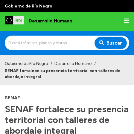
Gobierno de Río Negro
Desarrollo Humano
Buscar
Inicio
Gobierno de Río Negro
/
Desarrollo Humano
/
SENAF fortalece su presencia territorial con talleres de
Institucional
abordaje integral
Misión
SENAF
Autoridades
SENAF fortalece su presencia
Delegaciones
territorial con talleres de
Normativa
abordaje integral