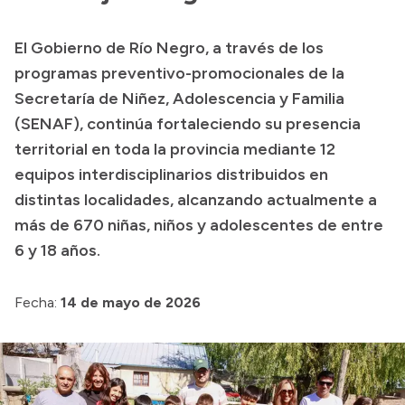
Transparencia
El Gobierno de Río Negro, a través de los
Presupuesto
programas preventivo-promocionales de la
Boletín Oficial
Secretaría de Niñez, Adolescencia y Familia
(SENAF), continúa fortaleciendo su presencia
Compras y licitaciones
territorial en toda la provincia mediante 12
Consulta de expedientes
equipos interdisciplinarios distribuidos en
Consulta de pago a proveedores
distintas localidades, alcanzando actualmente a
Convocatorias
más de 670 niñas, niños y adolescentes de entre
Intranet
6 y 18 años.
Login
Fecha:
14 de mayo de 2026