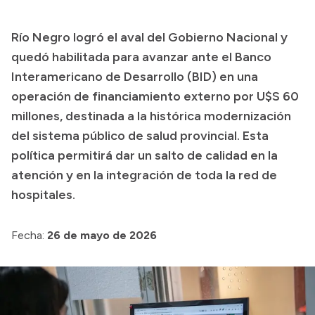
Transparencia
Río Negro logró el aval del Gobierno Nacional y
Presupuesto
quedó habilitada para avanzar ante el Banco
Boletín Oficial
Interamericano de Desarrollo (BID) en una
operación de financiamiento externo por U$S 60
Compras y licitaciones
millones, destinada a la histórica modernización
Consulta de expedientes
del sistema público de salud provincial. Esta
Consulta de pago a proveedores
política permitirá dar un salto de calidad en la
Convocatorias
atención y en la integración de toda la red de
Intranet
hospitales.
Login
Fecha:
26 de mayo de 2026