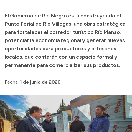
Transparencia
El Gobierno de Río Negro está construyendo el
Presupuesto
Punto Ferial de Río Villegas, una obra estratégica
Boletín Oficial
para fortalecer el corredor turístico Río Manso,
potenciar la economía regional y generar nuevas
Compras y licitaciones
oportunidades para productores y artesanos
Consulta de expedientes
locales, que contarán con un espacio formal y
Consulta de pago a proveedores
permanente para comercializar sus productos.
Convocatorias
Intranet
Fecha:
1 de junio de 2026
Login