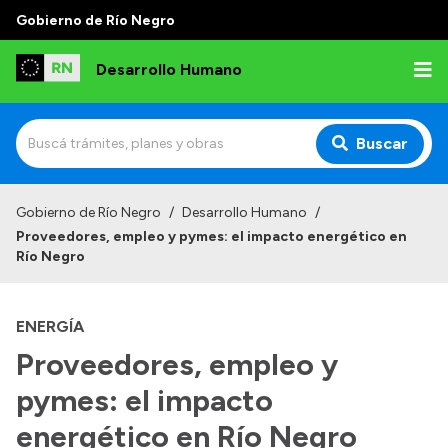
Gobierno de Río Negro
Desarrollo Humano
Buscar
Inicio
Gobierno de Río Negro
/
Desarrollo Humano
/
Proveedores, empleo y pymes: el impacto energético en
Institucional
Río Negro
Misión
ENERGÍA
Autoridades
Proveedores, empleo y
Delegaciones
pymes: el impacto
Normativa
energético en Río Negro