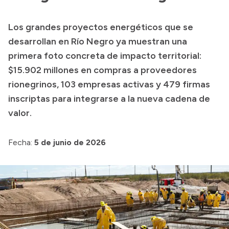
Transparencia
Los grandes proyectos energéticos que se
Presupuesto
desarrollan en Río Negro ya muestran una
Boletín Oficial
primera foto concreta de impacto territorial:
$15.902 millones en compras a proveedores
Compras y licitaciones
rionegrinos, 103 empresas activas y 479 firmas
Consulta de expedientes
inscriptas para integrarse a la nueva cadena de
Consulta de pago a proveedores
valor.
Convocatorias
Intranet
Fecha:
5 de junio de 2026
Login