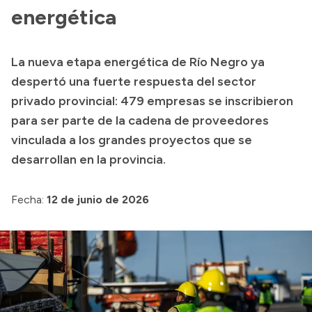
energética
Transparencia
Presupuesto
La nueva etapa energética de Río Negro ya
Boletín Oficial
despertó una fuerte respuesta del sector
Compras y licitaciones
privado provincial: 479 empresas se inscribieron
Consulta de expedientes
para ser parte de la cadena de proveedores
vinculada a los grandes proyectos que se
Consulta de pago a proveedores
desarrollan en la provincia.
Convocatorias
Intranet
Fecha:
12 de junio de 2026
Login