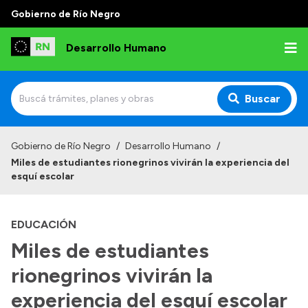
Gobierno de Río Negro
Desarrollo Humano
Buscar
Inicio
Gobierno de Río Negro
/
Desarrollo Humano
/
Miles de estudiantes rionegrinos vivirán la experiencia del
Institucional
esquí escolar
Misión
EDUCACIÓN
Autoridades
Miles de estudiantes
Delegaciones
rionegrinos vivirán la
Normativa
experiencia del esquí escolar