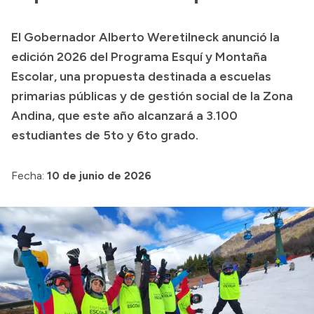
Transparencia
El Gobernador Alberto Weretilneck anunció la
Presupuesto
edición 2026 del Programa Esquí y Montaña
Boletín Oficial
Escolar, una propuesta destinada a escuelas
primarias públicas y de gestión social de la Zona
Compras y licitaciones
Andina, que este año alcanzará a 3.100
Consulta de expedientes
estudiantes de 5to y 6to grado.
Consulta de pago a proveedores
Convocatorias
Fecha:
10 de junio de 2026
Intranet
Login