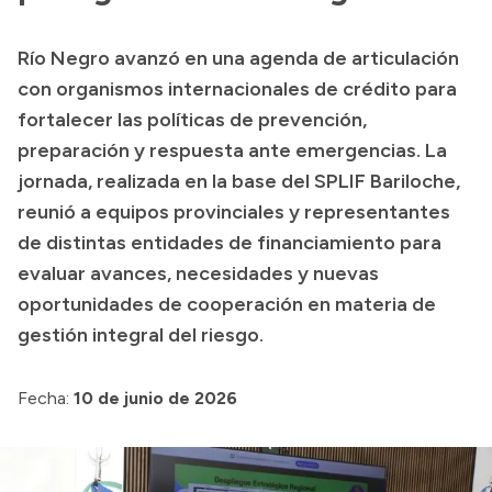
Transparencia
Río Negro avanzó en una agenda de articulación
Presupuesto
con organismos internacionales de crédito para
Boletín Oficial
fortalecer las políticas de prevención,
preparación y respuesta ante emergencias. La
Compras y licitaciones
jornada, realizada en la base del SPLIF Bariloche,
Consulta de expedientes
reunió a equipos provinciales y representantes
Consulta de pago a proveedores
de distintas entidades de financiamiento para
Convocatorias
evaluar avances, necesidades y nuevas
Intranet
oportunidades de cooperación en materia de
Login
gestión integral del riesgo.
Fecha:
10 de junio de 2026