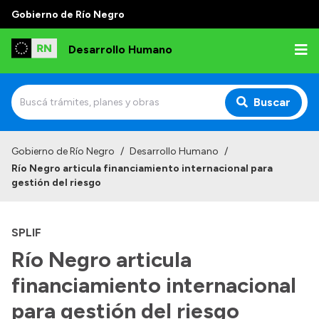
Gobierno de Río Negro
Desarrollo Humano
Buscar
Inicio
Gobierno de Río Negro
/
Desarrollo Humano
/
Río Negro articula financiamiento internacional para
Institucional
gestión del riesgo
Misión
SPLIF
Autoridades
Río Negro articula
Delegaciones
financiamiento internacional
Normativa
para gestión del riesgo