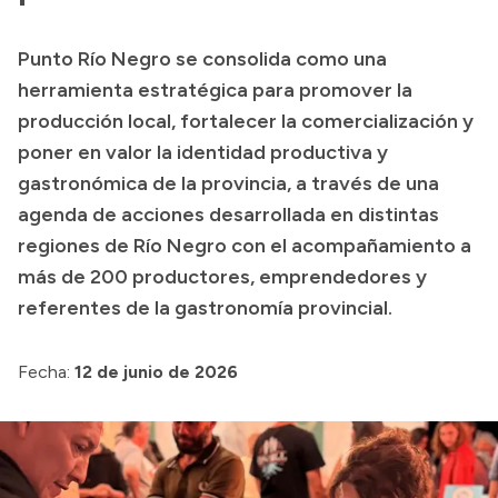
Transparencia
Punto Río Negro se consolida como una
Presupuesto
herramienta estratégica para promover la
Boletín Oficial
producción local, fortalecer la comercialización y
poner en valor la identidad productiva y
Compras y licitaciones
gastronómica de la provincia, a través de una
Consulta de expedientes
agenda de acciones desarrollada en distintas
Consulta de pago a proveedores
regiones de Río Negro con el acompañamiento a
Convocatorias
más de 200 productores, emprendedores y
Intranet
referentes de la gastronomía provincial.
Login
Fecha:
12 de junio de 2026