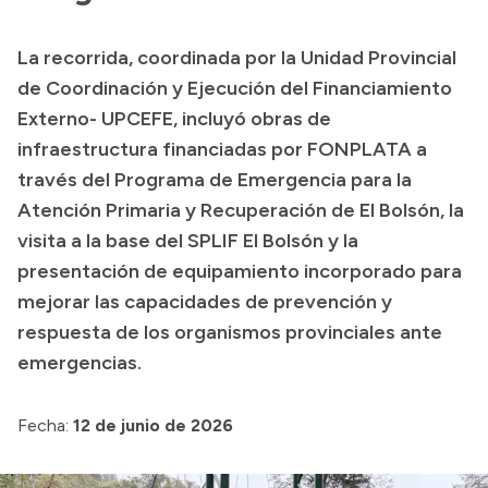
Transparencia
La recorrida, coordinada por la Unidad Provincial
Presupuesto
de Coordinación y Ejecución del Financiamiento
Boletín Oficial
Externo- UPCEFE, incluyó obras de
infraestructura financiadas por FONPLATA a
Compras y licitaciones
través del Programa de Emergencia para la
Consulta de expedientes
Atención Primaria y Recuperación de El Bolsón, la
Consulta de pago a proveedores
visita a la base del SPLIF El Bolsón y la
Convocatorias
presentación de equipamiento incorporado para
Intranet
mejorar las capacidades de prevención y
Login
respuesta de los organismos provinciales ante
emergencias.
Fecha:
12 de junio de 2026