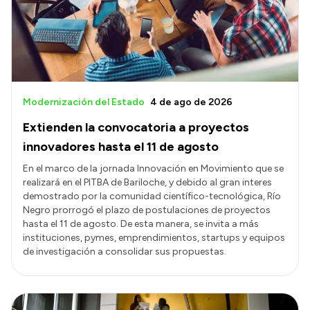
Transparencia
Presupuesto
Boletín Oficial
Compras y licitaciones
Modernización del Estado
4 de ago de 2026
Consulta de expedientes
Extienden la convocatoria a proyectos
Consulta de pago a proveedores
innovadores hasta el 11 de agosto
Convocatorias
En el marco de la jornada Innovación en Movimiento que se
realizará en el PITBA de Bariloche, y debido al gran interes
Intranet
demostrado por la comunidad científico-tecnológica, Río
Login
Negro prorrogó el plazo de postulaciones de proyectos
hasta el 11 de agosto. De esta manera, se invita a más
instituciones, pymes, emprendimientos, startups y equipos
de investigación a consolidar sus propuestas.