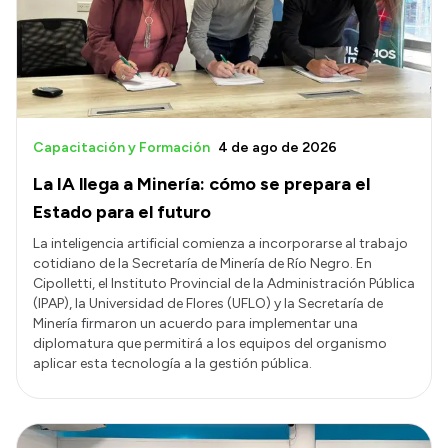
Transparencia
Presupuesto
Boletín Oficial
Compras y licitaciones
Capacitación y Formación
4 de ago de 2026
Consulta de expedientes
La IA llega a Minería: cómo se prepara el
Consulta de pago a proveedores
Estado para el futuro
Convocatorias
La inteligencia artificial comienza a incorporarse al trabajo
cotidiano de la Secretaría de Minería de Río Negro. En
Intranet
Cipolletti, el Instituto Provincial de la Administración Pública
Login
(IPAP), la Universidad de Flores (UFLO) y la Secretaría de
Minería firmaron un acuerdo para implementar una
diplomatura que permitirá a los equipos del organismo
aplicar esta tecnología a la gestión pública.