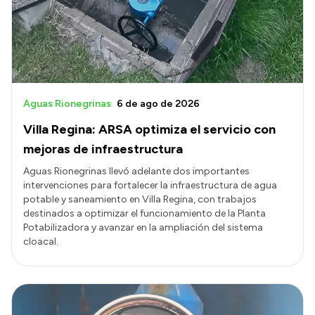
Transparencia
Presupuesto
Boletín Oficial
Compras y licitaciones
Aguas Rionegrinas
6 de ago de 2026
Consulta de expedientes
Villa Regina: ARSA optimiza el servicio con
Consulta de pago a proveedores
mejoras de infraestructura
Convocatorias
Aguas Rionegrinas llevó adelante dos importantes
intervenciones para fortalecer la infraestructura de agua
Intranet
potable y saneamiento en Villa Regina, con trabajos
Login
destinados a optimizar el funcionamiento de la Planta
Potabilizadora y avanzar en la ampliación del sistema
cloacal.