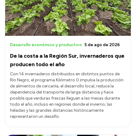
Transparencia
Presupuesto
Boletín Oficial
Compras y licitaciones
Desarrollo económico y productivo
5 de ago de 2026
Consulta de expedientes
De la costa a la Región Sur, invernaderos que
Consulta de pago a proveedores
producen todo el año
Convocatorias
Con 14 invernaderos distribuidos en distintos puntos de
Río Negro, el programa Kilómetro 0 impulsa la producción
Intranet
de alimentos de cercanía, el desarrollo local, reduce la
Login
dependencia del transporte de larga distancia y hace
posible que verduras frescas lleguen a las mesas durante
todo el año, incluso en regiones donde el invierno, las
heladas y las grandes distancias históricamente
representaron un desafío.