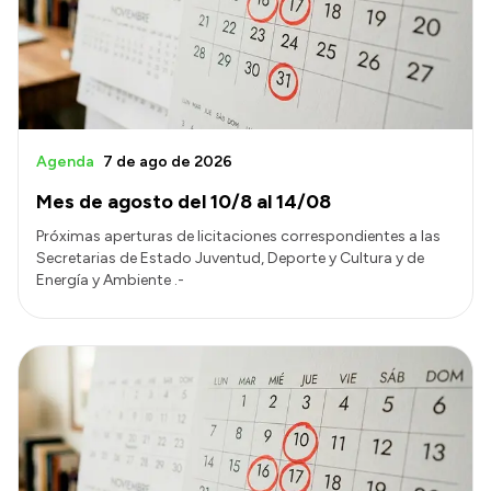
Transparencia
Presupuesto
Boletín Oficial
Compras y licitaciones
Agenda
7 de ago de 2026
Consulta de expedientes
Mes de agosto del 10/8 al 14/08
Consulta de pago a proveedores
Próximas aperturas de licitaciones correspondientes a las
Convocatorias
Secretarias de Estado Juventud, Deporte y Cultura y de
Energía y Ambiente .-
Intranet
Login