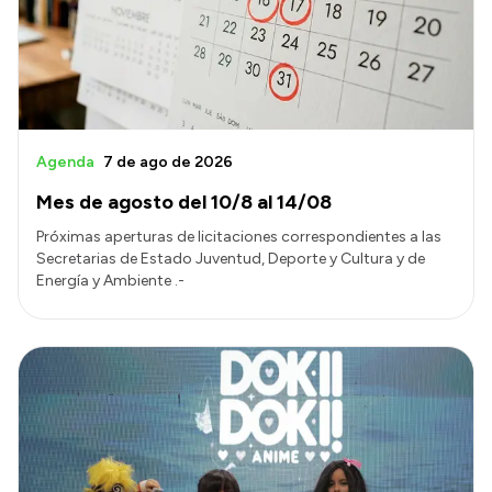
Transparencia
Presupuesto
Boletín Oficial
Compras y licitaciones
Agenda
7 de ago de 2026
Consulta de expedientes
Mes de agosto del 10/8 al 14/08
Consulta de pago a proveedores
Próximas aperturas de licitaciones correspondientes a las
Convocatorias
Secretarias de Estado Juventud, Deporte y Cultura y de
Energía y Ambiente .-
Intranet
Login