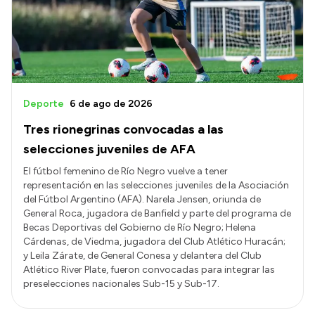
Transparencia
Presupuesto
Boletín Oficial
Compras y licitaciones
Deporte
6 de ago de 2026
Consulta de expedientes
Tres rionegrinas convocadas a las
Consulta de pago a proveedores
selecciones juveniles de AFA
Convocatorias
El fútbol femenino de Río Negro vuelve a tener
representación en las selecciones juveniles de la Asociación
Intranet
del Fútbol Argentino (AFA). Narela Jensen, oriunda de
Login
General Roca, jugadora de Banfield y parte del programa de
Becas Deportivas del Gobierno de Río Negro; Helena
Cárdenas, de Viedma, jugadora del Club Atlético Huracán;
y Leila Zárate, de General Conesa y delantera del Club
Atlético River Plate, fueron convocadas para integrar las
preselecciones nacionales Sub-15 y Sub-17.