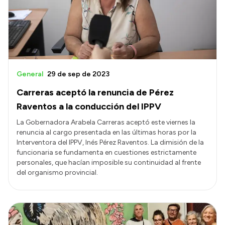
Transparencia
Presupuesto
Boletín Oficial
Compras y licitaciones
General
29 de sep de 2023
Consulta de expedientes
Carreras aceptó la renuncia de Pérez
Consulta de pago a proveedores
Raventos a la conducción del IPPV
Convocatorias
La Gobernadora Arabela Carreras aceptó este viernes la
renuncia al cargo presentada en las últimas horas por la
Intranet
Interventora del IPPV, Inés Pérez Raventos. La dimisión de la
Login
funcionaria se fundamenta en cuestiones estrictamente
personales, que hacían imposible su continuidad al frente
del organismo provincial.