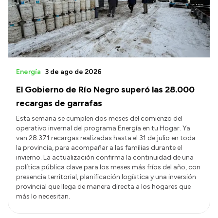
Transparencia
Presupuesto
Boletín Oficial
Compras y licitaciones
Energía
3 de ago de 2026
Consulta de expedientes
El Gobierno de Río Negro superó las 28.000
Consulta de pago a proveedores
recargas de garrafas
Convocatorias
Esta semana se cumplen dos meses del comienzo del
operativo invernal del programa Energía en tu Hogar. Ya
Intranet
van 28.371 recargas realizadas hasta el 31 de julio en toda
Login
la provincia, para acompañar a las familias durante el
invierno. La actualización confirma la continuidad de una
política pública clave para los meses más fríos del año, con
presencia territorial, planificación logística y una inversión
provincial que llega de manera directa a los hogares que
más lo necesitan.